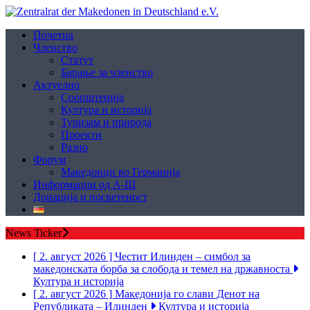
Почетна
Членство
Статут
Барање за членство
Aктуелно
Соопштенија
Култура и историја
Туризам и природа
Проекти
Разно
Форум
Македонци во Германија
Информации од А-Ш
Донација и посветеност
News Ticker
[ 2. август 2026 ]
Честит Илинден – симбол за
македонската борба за слобода и темел на државноста
Култура и историја
[ 2. август 2026 ]
Македонија го слави Денот на
Републиката – Илинден
Култура и историја