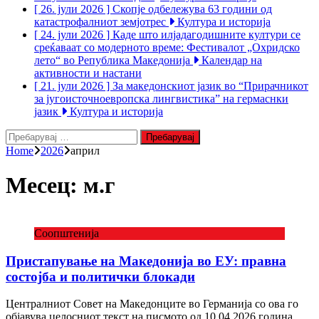
[ 26. јули 2026 ]
Скопје одбележува 63 години од
катастрофалниот земјотрес
Култура и историја
[ 24. јули 2026 ]
Каде што илјадагодишните култури се
среќаваат со модерното време: Фестивалот „Охридско
лето“ во Република Македонија
Календар на
активности и настани
[ 21. јули 2026 ]
За македонскиот јазик во “Прирачникот
за југоисточноевропска лингвистика” на гермаснки
јазик
Култура и историја
Пребарувај
за:
Home
2026
април
Месец:
м.г
Соопштенија
Пристапување на Македонија во ЕУ: правна
состојба и политички блокади
Централниот Совет на Македонците во Германија со ова го
објавува целосниот текст на писмото од 10.04.2026 година,