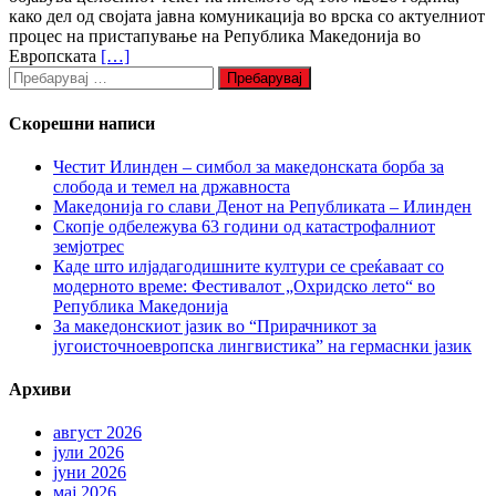
како дел од својата јавна комуникација во врска со актуелниот
процес на пристапување на Република Македонија во
Европската
[…]
Пребарувај
за:
Скорешни написи
Честит Илинден – симбол за македонската борба за
слобода и темел на државноста
Македонија го слави Денот на Републиката – Илинден
Скопје одбележува 63 години од катастрофалниот
земјотрес
Каде што илјадагодишните култури се среќаваат со
модерното време: Фестивалот „Охридско лето“ во
Република Македонија
За македонскиот јазик во “Прирачникот за
југоисточноевропска лингвистика” на гермаснки јазик
Архиви
август 2026
јули 2026
јуни 2026
мај 2026