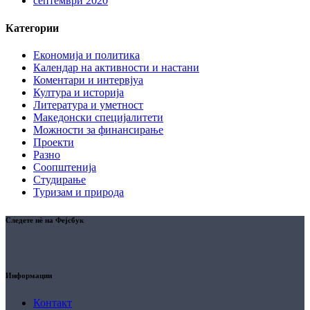
септември 2020
Категории
Економија и политика
Календар на активности и настани
Коментари и интервјуа
Култура и историја
Литература и уметност
Македонски специјалитети
Можности за финансирање
Проекти
Разно
Соопштенија
Студирање
Туризам и природа
Следете нè на Фејсбук
Информации
Контакт