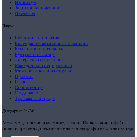
Импресум
Заштита на податоци
Newsletter
Индекс
Економија и политика
Календар на активности и настани
Коментари и интервјуа
Култура и историја
Литература и уметност
Македонски специјалитети
Можности за финансирање
Проекти
Разно
Соопштенија
Студирање
Туризам и природа
Донирајте со PayPal
Можеме да постигнеме многу заедно. Вашата донација ќе
биде испратена директно до нашата непрофитна организација: