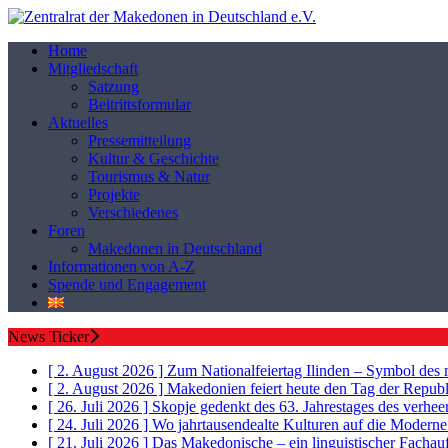
Home
Mitgliedschaft
Satzung
Beitrittsformular
Aktuelles
Pressemitteilung
Kultur & Geschichte
Tourismus & Natur
Projekte
Verschiedenes
Foren
Makedonen in Deutschland
Informationen von A-Z
Spende und Engagement
News Ticker
[ 2. August 2026 ]
Zum Nationalfeiertag Ilinden – Symbol des
[ 2. August 2026 ]
Makedonien feiert heute den Tag der Republ
[ 26. Juli 2026 ]
Skopje gedenkt des 63. Jahrestages des verh
[ 24. Juli 2026 ]
Wo jahrtausendealte Kulturen auf die Moderne
[ 21. Juli 2026 ]
Das Makedonische – ein linguistischer Fachau