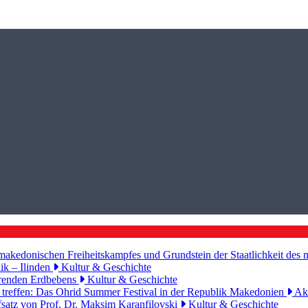
 makedonischen Freiheitskampfes und Grundstein der Staatlichkeit de
ik – Ilinden
Kultur & Geschichte
eerenden Erdbebens
Kultur & Geschichte
 treffen: Das Ohrid Summer Festival in der Republik Makedonien
Akt
fsatz von Prof. Dr. Maksim Karanfilovski
Kultur & Geschichte