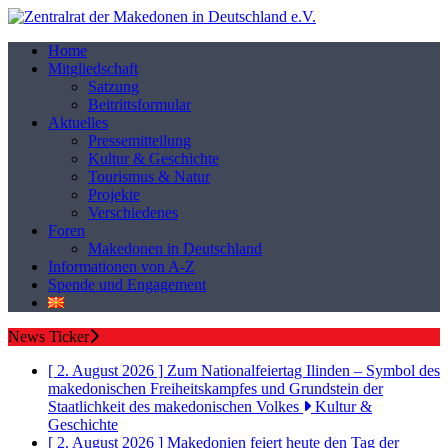
Home
Mitgliedschaft
Satzung
Beitrittsformular
Aktuelles
Pressemitteilung
Kultur & Geschichte
Tourismus & Natur
Projekte
Verschiedenes
Foren
Makedonen in Deutschland
Informationen von A-Z
Spende und Engagement
News Ticker
[ 2. August 2026 ]
Zum Nationalfeiertag Ilinden – Symbol des
makedonischen Freiheitskampfes und Grundstein der
Staatlichkeit des makedonischen Volkes
Kultur &
Geschichte
[ 2. August 2026 ]
Makedonien feiert heute den Tag der