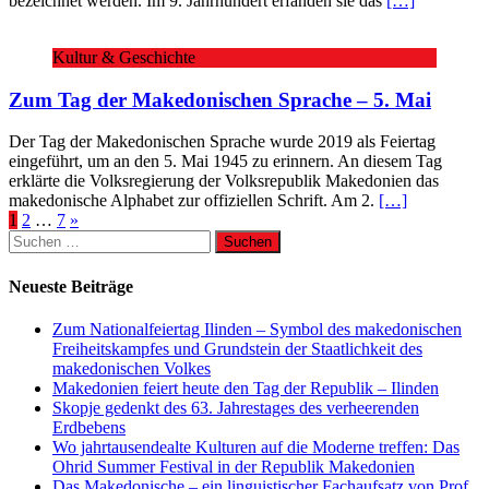
bezeichnet werden. Im 9. Jahrhundert erfanden sie das
[…]
Kultur & Geschichte
Zum Tag der Makedonischen Sprache – 5. Mai
Der Tag der Makedonischen Sprache wurde 2019 als Feiertag
eingeführt, um an den 5. Mai 1945 zu erinnern. An diesem Tag
erklärte die Volksregierung der Volksrepublik Makedonien das
makedonische Alphabet zur offiziellen Schrift. Am 2.
[…]
Seitennummerierung
1
2
…
7
»
Suchen
der
nach:
Beiträge
Neueste Beiträge
Zum Nationalfeiertag Ilinden – Symbol des makedonischen
Freiheitskampfes und Grundstein der Staatlichkeit des
makedonischen Volkes
Makedonien feiert heute den Tag der Republik – Ilinden
Skopje gedenkt des 63. Jahrestages des verheerenden
Erdbebens
Wo jahrtausendealte Kulturen auf die Moderne treffen: Das
Ohrid Summer Festival in der Republik Makedonien
Das Makedonische – ein linguistischer Fachaufsatz von Prof.