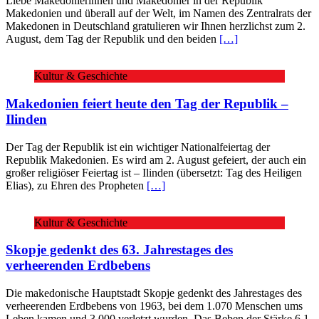
Liebe Makedonierinnen und Makedonier in der Republik
Makedonien und überall auf der Welt, im Namen des Zentralrats der
Makedonen in Deutschland gratulieren wir Ihnen herzlichst zum 2.
August, dem Tag der Republik und den beiden
[…]
Kultur & Geschichte
Makedonien feiert heute den Tag der Republik –
Ilinden
Der Tag der Republik ist ein wichtiger Nationalfeiertag der
Republik Makedonien. Es wird am 2. August gefeiert, der auch ein
großer religiöser Feiertag ist – Ilinden (übersetzt: Tag des Heiligen
Elias), zu Ehren des Propheten
[…]
Kultur & Geschichte
Skopje gedenkt des 63. Jahrestages des
verheerenden Erdbebens
Die makedonische Hauptstadt Skopje gedenkt des Jahrestages des
verheerenden Erdbebens von 1963, bei dem 1.070 Menschen ums
Leben kamen und 3.000 verletzt wurden. Das Beben der Stärke 6,1