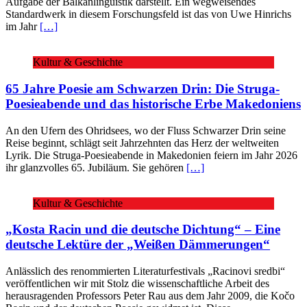
Aufgabe der Balkanlinguistik darstellt. Ein wegweisendes
Standardwerk in diesem Forschungsfeld ist das von Uwe Hinrichs
im Jahr
[…]
Kultur & Geschichte
65 Jahre Poesie am Schwarzen Drin: Die Struga-
Poesieabende und das historische Erbe Makedoniens
An den Ufern des Ohridsees, wo der Fluss Schwarzer Drin seine
Reise beginnt, schlägt seit Jahrzehnten das Herz der weltweiten
Lyrik. Die Struga-Poesieabende in Makedonien feiern im Jahr 2026
ihr glanzvolles 65. Jubiläum. Sie gehören
[…]
Kultur & Geschichte
„Kosta Racin und die deutsche Dichtung“ – Eine
deutsche Lektüre der „Weißen Dämmerungen“
Anlässlich des renommierten Literaturfestivals „Racinovi sredbi“
veröffentlichen wir mit Stolz die wissenschaftliche Arbeit des
herausragenden Professors Peter Rau aus dem Jahr 2009, die Kočo