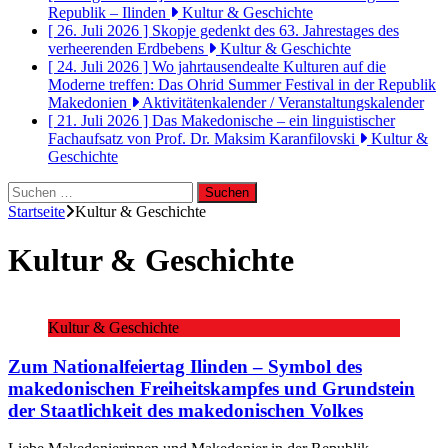
Republik – Ilinden
Kultur & Geschichte
[ 26. Juli 2026 ]
Skopje gedenkt des 63. Jahrestages des
verheerenden Erdbebens
Kultur & Geschichte
[ 24. Juli 2026 ]
Wo jahrtausendealte Kulturen auf die
Moderne treffen: Das Ohrid Summer Festival in der Republik
Makedonien
Aktivitätenkalender / Veranstaltungskalender
[ 21. Juli 2026 ]
Das Makedonische – ein linguistischer
Fachaufsatz von Prof. Dr. Maksim Karanfilovski
Kultur &
Geschichte
Suchen
nach:
Startseite
Kultur & Geschichte
Kultur & Geschichte
Kultur & Geschichte
Zum Nationalfeiertag Ilinden – Symbol des
makedonischen Freiheitskampfes und Grundstein
der Staatlichkeit des makedonischen Volkes