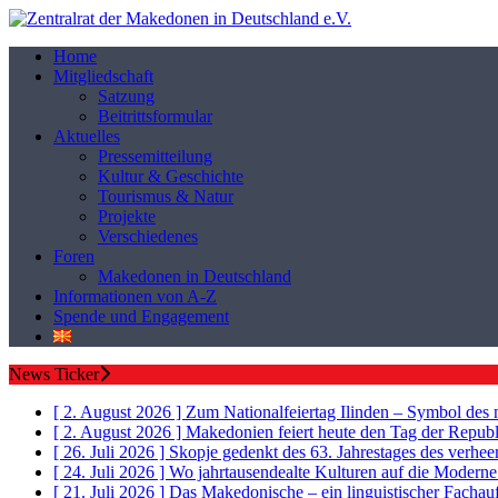
Home
Mitgliedschaft
Satzung
Beitrittsformular
Aktuelles
Pressemitteilung
Kultur & Geschichte
Tourismus & Natur
Projekte
Verschiedenes
Foren
Makedonen in Deutschland
Informationen von A-Z
Spende und Engagement
News Ticker
[ 2. August 2026 ]
Zum Nationalfeiertag Ilinden – Symbol des
[ 2. August 2026 ]
Makedonien feiert heute den Tag der Republ
[ 26. Juli 2026 ]
Skopje gedenkt des 63. Jahrestages des verh
[ 24. Juli 2026 ]
Wo jahrtausendealte Kulturen auf die Moderne
[ 21. Juli 2026 ]
Das Makedonische – ein linguistischer Fachau