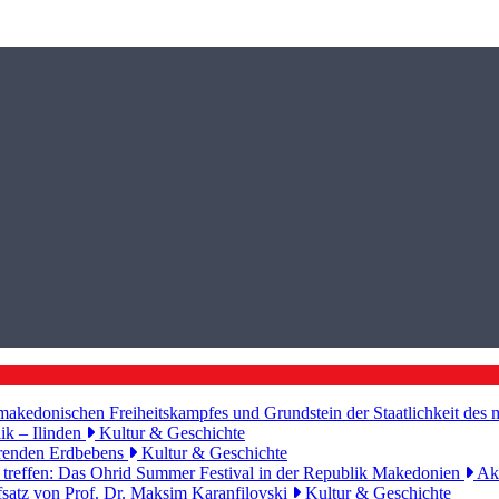
 makedonischen Freiheitskampfes und Grundstein der Staatlichkeit de
ik – Ilinden
Kultur & Geschichte
eerenden Erdbebens
Kultur & Geschichte
 treffen: Das Ohrid Summer Festival in der Republik Makedonien
Akt
fsatz von Prof. Dr. Maksim Karanfilovski
Kultur & Geschichte