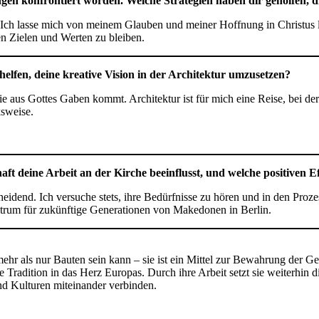
ungen konfrontiert worden. Welche Strategien haben dir geholfen, 
 Ich lasse mich von meinem Glauben und meiner Hoffnung in Christus lei
n Zielen und Werten zu bleiben.
r helfen, deine kreative Vision in der Architektur umzusetzen?
 die aus Gottes Gaben kommt. Architektur ist für mich eine Reise, bei der
ksweise.
 deine Arbeit an der Kirche beeinflusst, und welche positiven E
end. Ich versuche stets, ihre Bedürfnisse zu hören und in den Prozess
Zentrum für zukünftige Generationen von Makedonen in Berlin.
mehr als nur Bauten sein kann – sie ist ein Mittel zur Bewahrung der Ges
Tradition in das Herz Europas. Durch ihre Arbeit setzt sie weiterhin 
nd Kulturen miteinander verbinden.