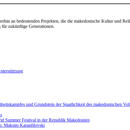
terhin an bedeutenden Projekten, die die makedonische Kultur und Reli
 für zukünftige Generationen.
Unterstützung
iheitskampfes und Grundstein der Staatlichkeit des makedonischen Vol
ns
hrid Summer Festival in der Republik Makedonien
Dr. Maksim Karanfilovski