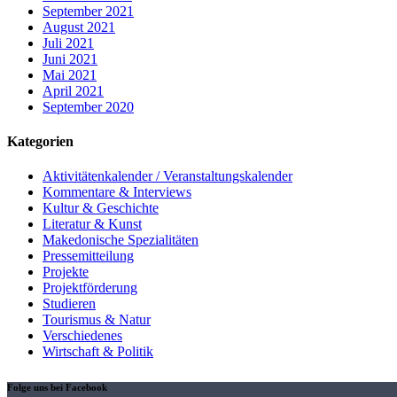
September 2021
August 2021
Juli 2021
Juni 2021
Mai 2021
April 2021
September 2020
Kategorien
Aktivitätenkalender / Veranstaltungskalender
Kommentare & Interviews
Kultur & Geschichte
Literatur & Kunst
Makedonische Spezialitäten
Pressemitteilung
Projekte
Projektförderung
Studieren
Tourismus & Natur
Verschiedenes
Wirtschaft & Politik
Folge uns bei Facebook