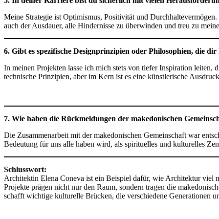
5. In deiner Karriere bist du sicherlich mit vielen Herausforder
Meine Strategie ist Optimismus, Positivität und Durchhaltevermögen.
auch der Ausdauer, alle Hindernisse zu überwinden und treu zu meine
6. Gibt es spezifische Designprinzipien oder Philosophien, die di
In meinen Projekten lasse ich mich stets von tiefer Inspiration leiten,
technische Prinzipien, aber im Kern ist es eine künstlerische Ausdruc
7. Wie haben die Rückmeldungen der makedonischen Gemeinschaft
Die Zusammenarbeit mit der makedonischen Gemeinschaft war entscheid
Bedeutung für uns alle haben wird, als spirituelles und kulturelles 
Schlusswort:
Architektin Elena Coneva ist ein Beispiel dafür, wie Architektur viel 
Projekte prägen nicht nur den Raum, sondern tragen die makedonische 
schafft wichtige kulturelle Brücken, die verschiedene Generationen u