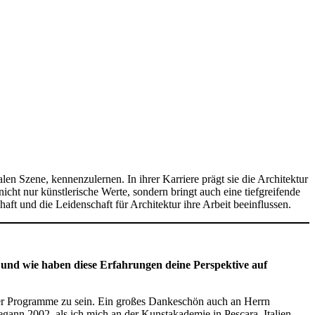
en Szene, kennenzulernen. In ihrer Karriere prägt sie die Architektur
cht nur künstlerische Werte, sondern bringt auch eine tiefgreifende
t und die Leidenschaft für Architektur ihre Arbeit beeinflussen.
 und wie haben diese Erfahrungen deine Perspektive auf
hrer Programme zu sein. Ein großes Dankeschön auch an Herrn
egann 2002, als ich mich an der Kunstakademie in Pescara, Italien,