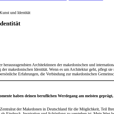
Kunst und Identität
dentität
r herausragendsten Architektinnen der makedonischen und international
er makedonischen Identität. Wenn es um Architektur geht, pflegt sie ni
 persönliche Erfahrungen, die Verbindung zur makedonischen Gemeinschaf
Momente haben deinen beruflichen Werdegang am meisten geprägt,
 Zentralrat der Makedonen in Deutschland für die Möglichkeit, Teil I
e als Eindruck, Inspiration und Schöpfung zu verstehen ist. Mein Weg b