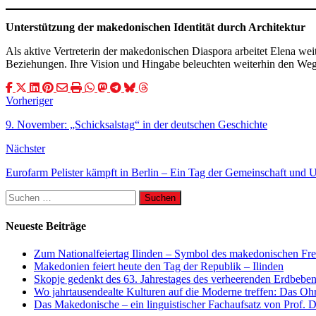
Unterstützung der makedonischen Identität durch Architektur
Als aktive Vertreterin der makedonischen Diaspora arbeitet Elena wei
Beziehungen. Ihre Vision und Hingabe beleuchten weiterhin den Weg
Vorheriger
9. November: „Schicksalstag“ in der deutschen Geschichte
Nächster
Eurofarm Pelister kämpft in Berlin – Ein Tag der Gemeinschaft und 
Suchen
nach:
Neueste Beiträge
Zum Nationalfeiertag Ilinden – Symbol des makedonischen Fre
Makedonien feiert heute den Tag der Republik – Ilinden
Skopje gedenkt des 63. Jahrestages des verheerenden Erdbebe
Wo jahrtausendealte Kulturen auf die Moderne treffen: Das O
Das Makedonische – ein linguistischer Fachaufsatz von Prof. 