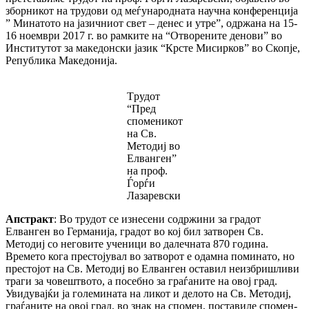
зборникот на трудови од меѓународната научна конференција
” Минатото на јазичниот свет – денес и утре”, одржана на 15-
16 ноември 2017 г. во рамките на “Отворените денови” во
Институтот за македонски јазик “Крсте Мисирков” во Скопје,
Република Македонија.
Tрудот
“Пред
споменикот
на Св.
Методиј во
Елванген”
на проф.
Ѓорѓи
Лазаревски
Апстракт
: Во трудот се изнесени содржини за градот
Елванген во Германија, градот во кој бил затворен Св.
Методиј со неговите ученици во далечната 870 година.
Времето кога престојувал во затворот е одамна поминато, но
престојот на Св. Методиј во Елванген оставил неизбришливи
траги за човештвото, а посебно за граѓаните на овој град.
Увидувајќи ја големината на ликот и делото на Св. Методиј,
граѓаните на овој град, во знак на спомен, поставиле спомен-