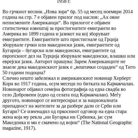
1958 г.
Во грчкиот весник „Нова зора“ бр. 55 од месец ноември 2014
година на стр. 7 е објавен прилог под наслов: „Ах овие
неписмените Американци“. Во прилогот е објавен
статистички извештај за пристигнатите емигранти во
Америка во 1899 година и јазикот на кој зборуваат
емигрантите. Емигрантите што пристигнале од Грција
зборувале грчки или македонски јазик, емигрантите од
Бугарија – бугарски или македонски, емигрантите од
европскиот дел на Турција зборувале македонски, влашки или
еврејски јазик. Авторот прашува: Зарем Американците не
знаеле дека македонскиот јазик е „вештачки создаден“ од Тито
50 години подоцна?
Слично нешто забележал и американскиот новинар Херберт
Кори во 1917 година, осум месеци по битката на Кајмакчалан.
Новинарот објавил семејна фотографија од една свадба во
село Добровени (едно од селата под Кајмакчалан). Меѓу
другото, новинарот се интересирал и за националната
припадност на жителите за да разбере дали се Срби или
Бугари? Се изненадил од пркосниот одговор на една стара
жена која му рекла „ни Бугарка ни Србинка, јас сум
Македонка и ми е смачено од војни“ (The National Geographic
magazine, 1917).