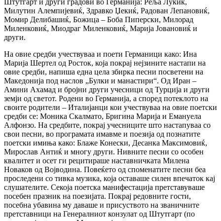
Штутгарт и други градови во Германија: Реља Лукиќ,
Милутин Алемпијевиќ, Здравко Џекиќ, Радован Лепановиќ,
Момир Делибашиќ, Божица – Боба Пиперски, Милорад
Миленковиќ, Миодраг Миленковиќ, Марија Јовановиќ и
други.
На овие средби учествуваа и поети Германици како: Ина
Марија Шертел од Росток, која покрај нејзините настапи на
овие средби, напиша една цела збирка песни посветени на
Македонија под наслов „Булки и манастири“. Од Иран –
Амини Ахамад и бројни други учесници од Турција и други
земји од светот. Родени во Германија, а според потеклото на
своите родители – Италијанци кои учествуваа на овие поетски
средби се: Моника Скалмато, Бригина Марија и Емануела
Алфонзо. На средбите, покрај учесниците што настапуваа со
свои песни, во програмата имавме и поезија од познатите
поетски имиња како: Блаже Конески, Десанка Максимовиќ,
Мирослав Антиќ и многу други. Нивните песни со особен
квалитет и осет ги рецитираше наставничката Милена
Новаков од Војводина. Повеќето од споменатите песни беа
проследени со тивка музика, која оставаше силен впечаток кај
слушателите. Секоја поетска манифестација претставуваше
посебен празник на поезијата. Покрај редовните гости,
посебна убавина му даваше и присуството на званичните
претставници на Генералниот конзулат од Штутгарт (по