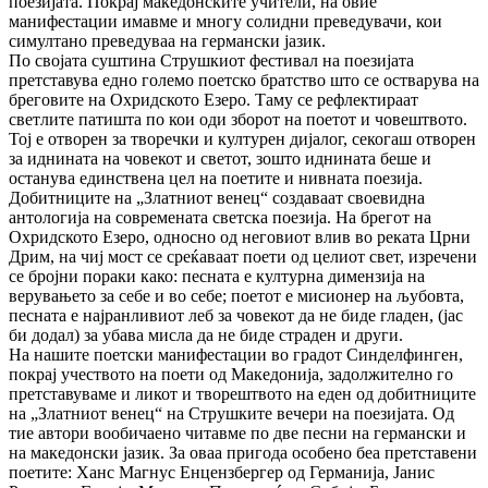
поезијата. Покрај македонските учители, на овие
манифестации имавме и многу солидни преведувачи, кои
симултано преведуваа на германски јазик.
По својата суштина Струшкиот фестивал на поезијата
претставува едно големо поетско братство што се остварува на
бреговите на Охридското Езеро. Таму се рефлектираат
светлите патишта по кои оди зборот на поетот и човештвото.
Тој е отворен за творечки и културен дијалог, секогаш отворен
за иднината на човекот и светот, зошто иднината беше и
останува единствена цел на поетите и нивната поезија.
Добитниците на „Златниот венец“ создаваат своевидна
антологија на современата светска поезија. На брегот на
Охридското Езеро, односно од неговиот влив во реката Црни
Дрим, на чиј мост се среќаваат поети од целиот свет, изречени
се бројни пораки како: песната е културна димензија на
верувањето за себе и во себе; поетот е мисионер на љубовта,
песната е најранливиот леб за човекот да не биде гладен, (јас
би додал) за убава мисла да не биде страден и други.
На нашите поетски манифестации во градот Синделфинген,
покрај учеството на поети од Македонија, задолжително го
претставуваме и ликот и творештвото на еден од добитниците
на „Златниот венец“ на Струшките вечери на поезијата. Од
тие автори вообичаено читавме по две песни на германски и
на македонски јазик. За оваа пригода особено беа претставени
поетите: Ханс Магнус Енцензбергер од Германија, Јанис