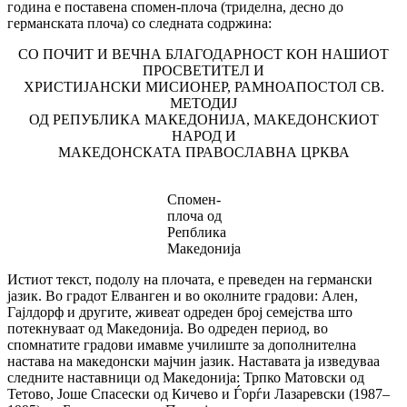
година е поставена спомен-плоча (триделна, десно до
германската плоча) со следната содржина:
СО ПОЧИТ И ВЕЧНА БЛАГОДАРНОСТ КОН НАШИОТ
ПРОСВЕТИТЕЛ И
ХРИСТИЈАНСКИ МИСИОНЕР, РАМНОАПОСТОЛ СВ.
МЕТОДИЈ
ОД РЕПУБЛИКА МАКЕДОНИЈА, МАКЕДОНСКИОТ
НАРОД И
МАКЕДОНСКАТА ПРАВОСЛАВНА ЦРКВА
Cпомен-
плоча од
Репблика
Македонија
Истиот текст, подолу на плочата, е преведен на германски
јазик. Во градот Елванген и во околните градови: Ален,
Гајлдорф и другите, живеат одреден број семејства што
потекнуваат од Македонија. Во одреден период, во
спомнатите градови имавме училиште за дополнителна
настава на македонски мајчин јазик. Наставата ја изведуваа
следните наставници од Македонија: Трпко Матовски од
Тетово, Јоше Спасески од Кичево и Ѓорѓи Лазаревски (1987–