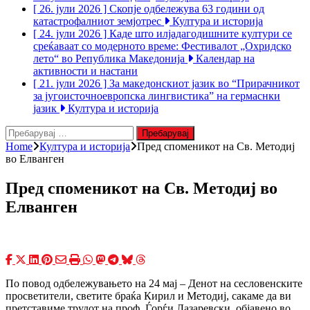
[ 26. јули 2026 ]
Скопје одбележува 63 години од
катастрофалниот земјотрес
Култура и историја
[ 24. јули 2026 ]
Каде што илјадагодишните култури се
среќаваат со модерното време: Фестивалот „Охридско
лето“ во Република Македонија
Календар на
активности и настани
[ 21. јули 2026 ]
За македонскиот јазик во “Прирачникот
за југоисточноевропска лингвистика” на гермаснки
јазик
Култура и историја
Пребарувај
за:
Home
Култура и историја
Пред споменикот на Св. Методиј
во Елванген
Пред споменикот на Св. Методиј во
Елванген
По повод одбележувањето на 24 мај – Денот на сесловенските
просветители, светите браќа Кирил и Методиј, сакаме да ви
претставиме трудот на проф. Ѓорѓи Лазаревски, објавено во