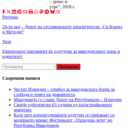
– денес и
утре”, 2018 г.
Previous
24-ти мај – Денот на сесловенските просветители „Св.Кирил
и Методиј“
Next
Европскиот парламент ќе одлучува за македонскиот јазик и
идентитет
Пребарувај
за:
Скорешни написи
Честит Илинден – симбол за македонската борба за
слобода и темел на државноста
Македонија го слави Денот на Републиката – Илинден
Скопје одбележува 63 години од катастрофалниот
земјотрес
Каде што илјадагодишните култури се среќаваат со
модерното време: Фестивалот „Охридско лето“ во
Република Македонија