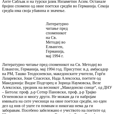
Анте Сабљак и на турски јазик Низаметин Асим. Останале
бројни спомени од овие поетски средби во Германија. Секоја
средба има своја убавина и значење.
Литературно
читање пред
споменикот
на Св.
Методиј во
Елванген,
Германија,
мај 1994 г.
Литературно читање пред споменикот на Св. Методиј во
Елванген, Германија, мај 1994 год. Присутни: в.д. амбасадор
на РМ, Ташко Теодосиевски, македонските учители, Ѓорѓи
Лазаревски, Јоше Спасески, Нада Алексоска, поетитe од
Македонија: Видое Подгорец и Зорица Наумовска, Веле
Алексоски, уредник на весникот „Македонско сонце“, од ДНУ
– Битола: проф. д-р Сотир Пановски, проф. д-р Трајко
Огненовски и многу други. Не можам да ги набројам
имињата на сите учесници на овие поетски средби, но еден
дел од нив сѐ уште ги помнам и никогаш нема да ги
заборавам. Посебено забележано е учеството на поетите од