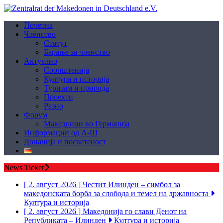
Почетна
Членство
Статут
Барање за членство
Aктуелно
Соопштенија
Култура и историја
Туризам и природа
Проекти
Разно
Форум
Македонци во Германија
Информации од А-Ш
Донација и посветеност
News Ticker
[ 2. август 2026 ]
Честит Илинден – симбол за
македонската борба за слобода и темел на државноста
Култура и историја
[ 2. август 2026 ]
Македонија го слави Денот на
Републиката – Илинден
Култура и историја