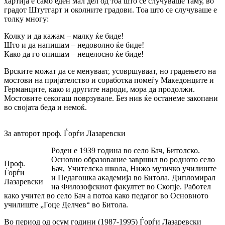
хартија е само еден мал дел од тоа што се случуваше таму, во
градот Штутгарт и околните градови. Тоа што се случуваше е
толку многу:
Колку и да кажам – малку ќе биде!
Што и да напишам – недоволно ќе биде!
Како да го опишам – нецелосно ќе биде!
Врските можат да се менуваат, усовршуваат, но градењето на
мостови на пријателство и соработка помеѓу Македонците и
Германците, како и другите народи, мора да продолжи.
Мостовите секогаш поврзувале. Без нив ќе останеме закопани
во својата беда и немоќ.
За авторот проф. Ѓорѓи Лазаревски
Роден е 1939 година во село Бач, Битолско.
Основно образование завршил во родното село
Проф.
Бач, Учителска школа, Нижо музичко училиште
Ѓорѓи
и Педагошка академија во Битола. Дипломирал
Лазаревски
на Филозофскиот факултет во Скопје. Работел
како учител во село Бач а потоа како педагог во Основното
училиште „Гоце Делчев“ во Битола.
Во период од осум години (1987-1995) Ѓорѓи Лазаревски