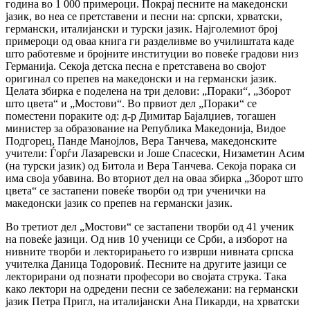
година во 1 000 примероци. Покрај песните на македонски
јазик, во неа се претставени и песни на: српски, хрватски,
германски, италијански и турски јазик. Најголемиот број
примероци од оваа книга ги разделивме во училиштата каде
што работевме и бројните институции во повеќе градови низ
Германија. Секоја детска песна е претставена во својот
оригинал со препев на македонски и на германски јазик.
Целата збирка е поделена на три делови: „Пораки“, „Зборот
што цвета“ и „Мостови“. Во првиот дел „Пораки“ се
поместени пораките од: д-р Димитар Бајалџиев, тогашен
министер за образование на Република Македонија, Видое
Подгорец, Панде Манојлов, Вера Танчева, македонските
учители: Ѓорѓи Лазаревски и Јоше Спасески, Низаметин Асим
(на турски јазик) од Битола и Вера Танчева. Секоја порака си
има своја убавина. Во вториот дел на оваа збирка „Зборот што
цвета“ се застапени повеќе творби од три ученички на
македонски јазик со препев на германски јазик.
Во третиот дел „Мостови“ се застапени творби од 41 ученик
на повеќе јазици. Од нив 10 ученици се Срби, а изборот на
нивните творби и лекторирањето го изврши нивната српска
учителка Даница Тодоровиќ. Песните на другите јазици се
лекторирани од познати професори во својата струка. Така
како лектори на одредени песни се забележани: на германски
јазик Петра Пригл, на италијански Ана Пикарди, на хрватски