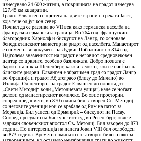
изнесувало 24 600 жители, а површината на градот изнесува
127,45 км квадратни.
Градот Елванген се протега на двете страни на реката Јагст,
која тече од југ кон север.
Почнал да се развива во VII век како германска населба на
француско-германската граница. Во 764 год. францускиот
благородник Хариолф и бискупот на Лангр, го основале
бенедиктанскиот манастир на ридот од населбата. Манастирот
е споменат во документ на Лудвиг Побожниот во 814 год.
Најголема знаменитост на градот е неговиот средновековен
центар со црквите, особено базиликата. Добро позната е
барокната црква Шененберг, како и замокот, кои се наоѓаат на
блиските ридови. Елванген е збратимен град со градот Лангр
во Франција и градот Абјатеграсо (близу до Милано) во
Италија. Од центарот на градот Елванген до плоштадот
„Свети Методиј“ води „Методиевата улица“, каде се ноѓаат
делови од манастирскиот комплекс. Во овие простории,
според преданието, во 870 година бил затворен Св. Методиј
со неговите ученици кои се враќале од Рим на патот за
Моравија. Бил уапсен од Ерманриќ – бискупот на Пасау.
Според пресудата на Бискупскиот суд во Регензбург, овде е
задржан словенскиот апостол Св. Методиј. Бил заворен до 873
година. По интервенција на папата Јован VIII бил ослободен
во 873 година. Времето поминато во затворот било тешко за
затворениците, но оставило неизбршливи траги во животот