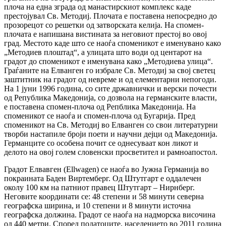
плоча на една зграда од манастирскиот комплекс каде
престојувал Св. Методиј. Плочата е поставена непосредно до
прозорецот со решетки од затворската келија. На спомен-
плочата е напишана вистината за неговиот престој во овој
град. Местото каде што се наоѓа споменикот е именувано како
„Методиев плоштад“, а улицата што води од центарот на
градот до споменикот е именувана како „Методиева улица“.
Граѓаните на Елванген го избрале Св. Методиј за свој светец
заштитник на градот од невреме и од елементарни непогоди.
На 1 јуни 1996 година, со сите државнички и верски почести
од Република Македонија, со дозвола на германските власти,
е поставена спомен-плоча од Репблика Македонија. На
споменикот се наоѓа и спомен-плоча од Бугарија. Пред
споменикот на Св. Методиј во Елванген со свои литературни
творби настапиле броји поети и научни дејци од Македонија.
Германците со особена почит се однесуваат кон ликот и
делото на овој голем словенски просветител и рамноапостол.
Градот Елвавген (Ellwagen) се наоѓа во Јужна Германија во
покраината Баден Виртемберг. Од Штутгарт е оддалечен
околу 100 км на патниот правец Штутгарт – Нирнберг.
Неговите координати се: 48 степени и 58 минути северна
географска ширина, и 10 степени и 8 минути источна
географска должина. Градот се наоѓа на надморска височина
од 440 метри. Според податоците, населението во 2011 година