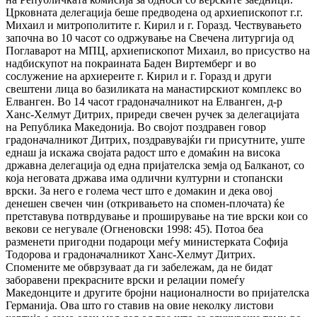
Црковната делегација беше предводена од архиепископот г.г.
Михаил и митрополитите г. Кирил и г. Горазд. Чествувањето
започна во 10 часот со одржување на Свечена литургија од
Поглаварот на МПЦ, архиепископот Михаил, во присуство на
надбискупот на покраината Баден Виртемберг и во
сослужение на архиереите г. Кирил и г. Горазд и други
свештени лица во базиликата на манастирскиот комплекс во
Елванген. Во 14 часот градоначалникот на Елванген, д-р
Ханс-Хелмут Дитрих, приреди свечен ручек за делегацијата
на Република Македонија. Во својот поздравен говор
градоначалникот Дитрих, поздравувајќи ги присутните, уште
еднаш ја искажа својата радост што е домаќин на висока
државна делегација од една пријателска земја од Балканот, со
која неговата држава има одлични културни и стопански
врски. За него е голема чест што е домакин и дека овој
денешен свечен чин (откривањето на спомен-плочата) ќе
претставува потврдување и проширување на тие врски кои со
векови се негувале (Огненовски 1998: 45). Потоа беа
разменети пригодни подароци меѓу министерката Софија
Тодорова и градоначалникот Ханс-Хелмут Дитрих.
Спомените ме обврзуваат да ги забележам, да не бидат
заборавени прекрасните врски и релации помеѓу
Македонците и другите бројни националности во пријателска
Германија. Ова што го ставив на овие неколку листови