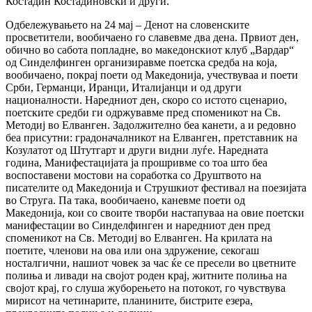
Костадин Костадиновски и други.
Одбележувањето на 24 мај – Денот на словенските
просветители, вообичаено го славевме два дена. Првиот ден,
обично во сабота попладне, во македонскиот клуб „Вардар“
од Синделфинген организиравме поетска средба на која,
вообичаено, покрај поети од Македонија, учествуваа и поети
Срби, Германци, Иранци, Италијанци и од други
националности. Наредниот ден, скоро со истото сценарио,
поетските средби ги одржувавме пред споменикот на Св.
Методиј во Елванген. Задолжително беа канети, а и редовно
беа присутни: градоначалникот на Елванген, претставник на
Козулатот од Штутгарт и други видни луѓе. Наредната
година, Манифестацијата ја прошривме со тоа што беа
воспоставени мостови на соработка со Друштвото на
писателите од Македонија и Струшкиот фестивал на поезијата
во Струга. Па така, вообичаено, каневме поети од
Македонија, кои со своите творби настапуваа на овие поетски
манифестации во Синделфинген и наредниот ден пред
споменикот на Св. Методиј во Елванген. На крилата на
поетите, членови на ова или она здружение, секогаш
носталгични, нашиот човек за час ќе се пресели во цветните
полиња и ливади на својот роден крај, житните полиња на
својот крај, го слуша жуборењето на потокот, го чувствува
мирисот на четинарите, планините, бистрите езера,