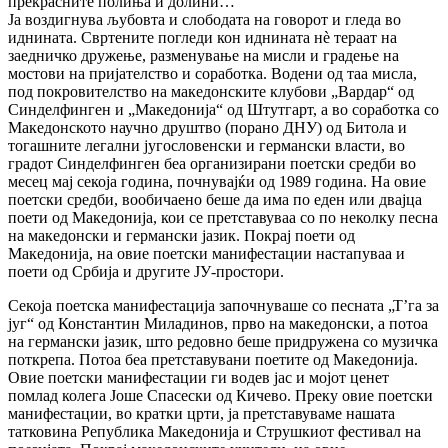
прекрасните полиња и долини…
Ја воздигнува љубовта и слободата на говорот и гледа во
иднината. Свртените погледи кон иднината нѐ тераат на
заедничко дружење, разменување на мисли и градење на
мостови на пријателство и соработка. Водени од таа мисла,
под покровителство на македонските клубови „Вардар“ од
Синделфинген и „Македонија“ од Штутгарт, а во соработка со
Македонското научно друштво (порано ДНУ) од Битола и
тогашните легални југословенски и германски власти, во
градот Синделфинген беа организирани поетски средби во
месец мај секоја година, почнувајќи од 1989 година. На овие
поетски средби, вообичаено беше да има по еден или двајца
поети од Македонија, кои се претставуваа со по неколку песна
на македонски и германски јазик. Покрај поети од
Македонија, на овие поетски манифестации настапуваа и
поети од Србија и другите ЈУ-простори.
Секоја поетска манифестација започнуваше со песната „Т’га за
југ“ од Константин Миладинов, прво на македонски, а потоа
на германски јазик, што редовно беше придружена со музичка
поткрепа. Потоа беа претставувани поетите од Македонија.
Овие поетски манифестации ги водев јас и мојот ценет
помлад колега Јоше Спасески од Кичево. Преку овие поетски
манифестации, во кратки црти, ја претставуваме нашата
татковина Република Македонија и Струшкиот фестивал на