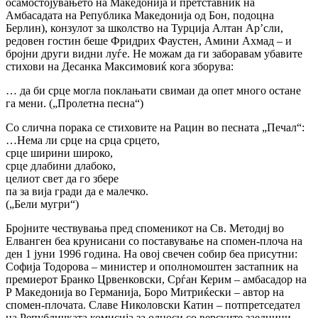
осамостојувањето на Македонија и претставник на
Амбасадата на Република Македонија од Бон, подоцна
Берлин), конзулот за школство на Турција Алтан Ар’сли,
редовен гостин беше Фридрих Фаустен, Амини Ахмад – и
бројни други видни луѓе. Не можам да ги заборавам убавите
стихови на Десанка Максимовиќ кога зборува:
… да би срце могла поклањати свимаи да опет много остане
га мени. („Пролетна песна“)
Со слична порака се стиховите на Рацин во песната „Печал“:
…Нема ли срце на срца срцето,
срце ширини широко,
срце длабини длабоко,
целиот свет да го збере
па за вија гради да е малечко.
(„Бели мугри“)
Бројните чествувања пред споменикот на Св. Методиј во
Елванген беа крунисани со поставување на спомен-плоча на
ден 1 јуни 1996 година. На овој свечен собир беа присутни:
Софија Тодорова – министер и ополномоштен застапник на
премиерот Бранко Црвенковски, Срѓан Керим – амбасадор на
Р Македонија во Германија, Боро Митриќески – автор на
спомен-плочата. Славе Николовски Катин – потпретседател
на Републичката комисија за односи со верските заедници.