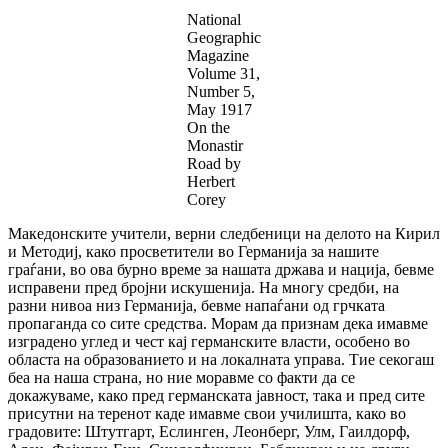
National
Geographic
Magazine
Volume 31,
Number 5,
May 1917
On the
Monastir
Road by
Herbert
Corey
Македонските учители, верни следбеници на делото на Кирил
и Методиј, како просветители во Германија за нашите
граѓани, во ова бурно време за нашата држава и нација, бевме
исправени пред бројни искушенија. На многу средби, на
разни нивоа низ Германија, бевме напаѓани од грчката
пропаганда со сите средства. Морам да признам дека имавме
изградено углед и чест кај германските власти, особено во
областа на образованието и на локалната управа. Тие секогаш
беа на наша страна, но ние моравме со факти да се
докажуваме, како пред германската јавност, така и пред сите
присутни на теренот каде имавме свои училишта, како во
градовите: Штутгарт, Еслинген, Леонберг, Улм, Гаилдорф,