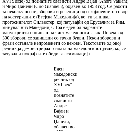
XVI Siecle) од познатите слависти Андре Вајан (Andre Vaillant)
и Чиро Џанели (Ciro Giannelli), објавен во 1958 год. Се работи
за неколку песни, зборови и реченици од секојдневниот говор
на костурчаните (Егејска Македонија), кој ги запишал
протосингелот Силвестер, кој патувајќи од Ерусалим за Рим,
минувал низ Македонија. Тоа е еден од најраните
манускрипти напишан на чист македонски јазик. Повеќе од
300 зборови се запишани со грчки букви. Некои зборови и
фрази останале непроменети со векови. Текстовите од овој
речник ја демонстрираат силата на македонскиот јазик, кој се
зачувал и покрај сите обиди за асимилација.
Еден
македонски
речник од
XVI век“
од
познатите
слависти
Андре
Вајан и
Чиро
Џанели,
објавен во