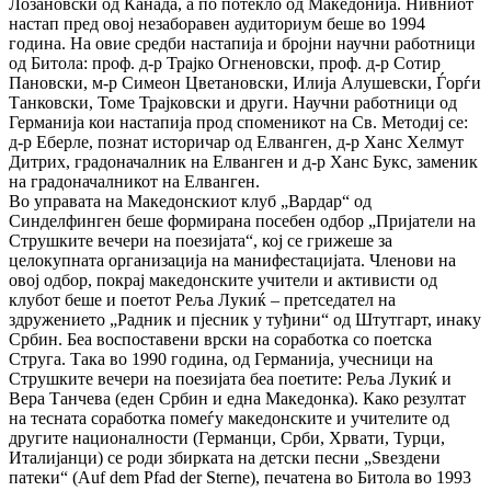
Лозановски од Канада, а по потекло од Македонија. Нивниот
настап пред овој незаборавен аудиториум беше во 1994
година. На овие средби настапија и бројни научни работници
од Битола: проф. д-р Трајко Огненовски, проф. д-р Сотир
Пановски, м-р Симеон Цветановски, Илија Алушевски, Ѓорѓи
Танковски, Томе Трајковски и други. Научни работници од
Германија кои настапија прод споменикот на Св. Методиј се:
д-р Еберле, познат историчар од Елванген, д-р Ханс Хелмут
Дитрих, градоначалник на Елванген и д-р Ханс Букс, заменик
на градоначалникот на Елванген.
Во управата на Македонскиот клуб „Вардар“ од
Синделфинген беше формирана посебен одбор „Пријатели на
Струшките вечери на поезијата“, кој се грижеше за
целокупната организација на манифестацијата. Членови на
овој одбор, покрај македонските учители и активисти од
клубот беше и поетот Реља Лукиќ – претседател на
здружението „Радник и пјесник у туђини“ од Штутгарт, инаку
Србин. Беа воспоставени врски на соработка со поетска
Струга. Така во 1990 година, од Германија, учесници на
Струшките вечери на поезијата беа поетите: Реља Лукиќ и
Вера Танчева (еден Србин и една Македонка). Како резултат
на тесната соработка помеѓу македонските и учителите од
другите националности (Германци, Срби, Хрвати, Турци,
Италијанци) се роди збирката на детски песни „Ѕвездени
патеки“ (Auf dem Pfad der Sterne), печатена во Битола во 1993