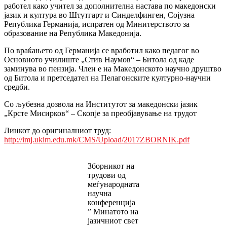
работел како учител за дополнителна настава по македонски
јазик и култура во Штутгарт и Синделфинген, Сојузна
Република Германија, испратен од Минитерството за
образование на Република Македонија.
По враќањето од Германија се вработил како педагог во
Основното училиште „Стив Наумов“ – Битола од каде
заминува во пензија. Член е на Македонското научно друштво
од Битола и претседател на Пелагонските културно-научни
средби.
Со љубезна дозвола на Институтот за македонски јазик
„Крсте Мисирков“ – Скопје за преобјавување на трудот
Линкот до оригиналниот труд:
http://imj.ukim.edu.mk/CMS/Upload/2017ZBORNIK.pdf
Зборникот на
трудови од
меѓународната
научна
конференција
” Минатото на
јазичниот свет