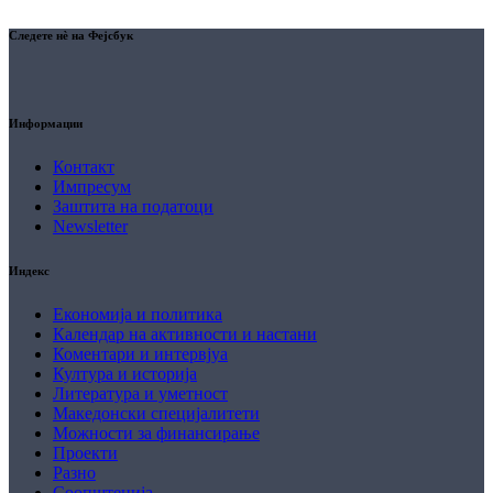
Следете нè на Фејсбук
Информации
Контакт
Импресум
Заштита на податоци
Newsletter
Индекс
Економија и политика
Календар на активности и настани
Коментари и интервјуа
Култура и историја
Литература и уметност
Македонски специјалитети
Можности за финансирање
Проекти
Разно
Соопштенија