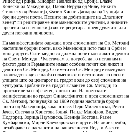
Рицос од Грција, Миодраг Павловиќ од Србија, Блаже
Конески од Македонија, Пабло Неруда од Чиле, Никита
Станеску од Романија, Фазил Хисни Дагларџа од Турција и
бројни други поети. Песните на добитниците на „Златниот
венец“ ги рецитиравме ние македонските учители, а нивните
препеви на германски јазик ги рецитираа преведувачите или
други погодни личности.
На манифестацијата одржана пред споменикот на Св. Методиј
настапиле бројни поети, како Македонци исто така и Срби и
многу други. Сите заедно со должна почит кон ликот и делото
на Свети Методиј. Чувствувам за потреба да го истакнам и
фактот дека и Германците имаат особена почит кон ликот и
делото на Св. Методиј. Со името на Св. Методиј е именуван
плоштадот каде се наоѓа споменикот и истото име го носи и
улицата што од центарот на градот води до овој споменик на
културата. Граѓаните на градот Елванген Св. Методиј го
прогласиле за свој светец заштитник. На поетските
манифестации во градот Синделфинген и пред споменикот на
Св. Методиј, почнувајќи од 1989 година настапија бројни
поети од Македонија, како што се: Перо Миленкоски, Ристо
Јачев, Светлана Христова Јоциќ, Панде Манојлов, Видое
Подгорец, Зорица Наумовска, Ксенија Костова, Разме
Кумбаровски, Мирче Клечкаровски и други. На овие средби,
незаборавен е настапот и на нашите поети Неда и Алексо