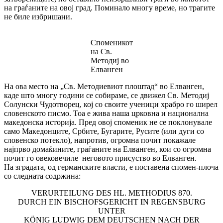
на граѓаните на овој град. Поминало многу време, но трагите
не биле избришани.
Споменикот
на Св.
Методиј во
Елванген
На ова место на „Св. Методиевиот плоштад“ во Елванген,
каде што многу години се собираме, се движел Св. Методиј
Солунски Чудотворец, кој со своите ученици хрaбро го ширел
словенското писмо. Тоа е жива наша црковна и национална
македонска историја. Пред овој споменик не се поклонувале
само Македонците, Србите, Бугарите, Русите (или дуги со
словенско потекло), напротив, огромна почит покажале
најпрво домаќините, граѓаните на Елванген, кои со огромна
почит го овековечиле неговото присуство во Елванген.
На зградата, од германските власти, е поставена спомен-плоча
со следната содржина:
VERURTEILUNG DES HL. METHODIUS 870.
DURCH EIN BISCHOFSGERICHT IN REGENSBURG
UNTER
KÖNIG LUDWIG DEM DEUTSCHEN NACH DER