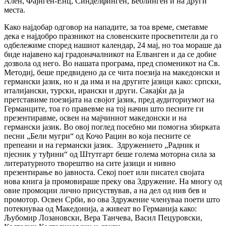
Ален, Фајнген-Енц, Синделфинген, Беблинген и на други
места.
Како најдобар одговор на нападите, за тоа време, сметавме
дека е најдобро празникот на словенските просветители да го
одбележиме според нашиот календар, 24 мај, но тоа мораше да
биде најавено кај градоначалникот на Елванген и да се добие
дозвола од него. Во нашата програма, пред споменикот на Св.
Методиј, беше предвидено да се чита поезија на македонски и
германски јазик, но и да има и на другите јазици како: српски,
италијански, турски, ирански и други. Сакајќи да ја
претставиме поезијата на својот јазик, пред аудиториумот на
Германците, тоа го правевме на тој начин што песните ги
презентиравме, освен на мајчиниот македонски и на
германски јазик. Во овој поглед посебно ми помогна збирката
песни „Бели мугри“ од Кочо Рацин во која песните се
препеани и на германски јазик. Здружението „Радник и
пјесник у туђини“ од Штутгарт беше голема моторна сила за
литературното творештво на сите јазици и нивно
презентирање во јавноста. Секој поет или писател својата
нова книга ја промовираше преку ова Здружение. На многу од
овие промоции лично присуствував, а на дел од нив бев и
промотор. Освен Срби, во ова Здружение членуваа поети што
потекнуваа од Македонија, а живеат во Германија како:
Љубомир Лозановски, Вера Танчева, Васил Пецуровски,