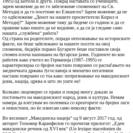
1995) од Битола и други. Покрај наставата со учениците,
зарем можевме да не го забележиме споменикот на Св.
Методиј и да го посетиме во Елванген? Зарем можевме да не
го одбележиме „Денот на нашите просветители Кирил и
Методиј?“ Зарем можевме таму да бидеме со години и да се
правиме како ништо да не видовме, а да си ја гледаме само
нашата „службена“ работа?
Од страна на родителите, поради непознавање на историските
факти, ни беше забележано за нашите посети на овој
споменик, бидејќи порано Бугарите беше поставиле своја
спомен-плоча напишана на бугарски јазик. Годините во кои
работев како учител во Германија (1987–1995) се
карактеризираа со бројни настани поврзани со распаѓањето на
заедничката држава Југославија и мноштво негативни
настани поврзани со тоа како: непризнавање на македонскиот
јазик, нација, црква и што ли уште не!
Колкаво лицемерие се прави и покрај многу докази за
постоењето на македонскиот народ, јазик и култура. Немам
намера да влегувам во полемика со креаторите на бројни лаги
и невистини, но ќе изнесам само неколку факти:
Во весникот „Македонска нација“ од 9 август 2017 год. од
авторот Тихомир Каранфилов го прочитав прилогот: „Еден
македонски речник од XVI век“ (Un lexique macedonien du