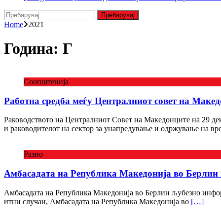
Пребарувај
за:
Home
2021
Година:
Г
Соопштенија
Работна средба меѓу Централниот совет на Макед
Раководството на Централниот Совет на Македонците на 29 де
и раководителот на сектор за унапредување и одржување на вр
Разно
Амбасадата на Република Македонија во Берлин ќ
Амбасадата на Република Македонија во Берлин љубезно информ
итни случаи, Амбасадата на Република Македонија во
[…]