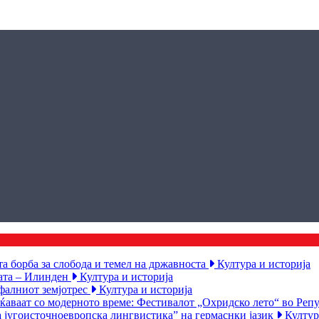
а борба за слобода и темел на државноста
Култура и историја
ката – Илинден
Култура и историја
офалниот земјотрес
Култура и историја
еќаваат со модерното време: Фестивалот „Охридско лето“ во Ре
а југоисточноевропска лингвистика” на гермаснки јазик
Култур