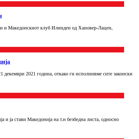
н
фи и Македонскиот клуб Илинден од Хановер-Лацен,
ција
21 декември 2021 година, откако ги исполнивме сите законски
а и ја стави Македонија на т.н безбедна листа, односно