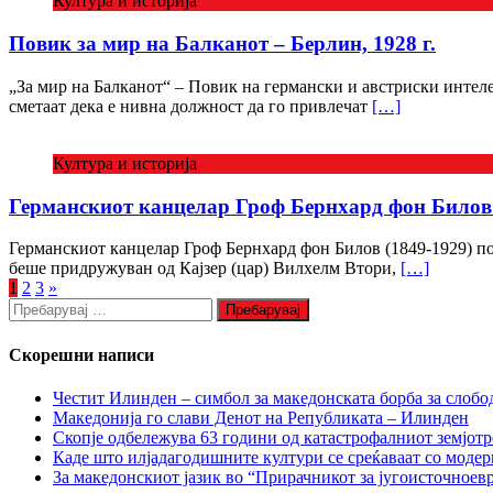
Култура и историја
Повик за мир на Балканот – Берлин, 1928 г.
„За мир на Балканот“ – Повик на германски и австриски интел
сметаат дека е нивна должност да го привлечат
[…]
Култура и историја
Германскиот канцелар Грoф Бернхард фон Билов 
Германскиот канцелар Грoф Бернхард фон Билов (1849-1929) пос
беше придружуван од Кајзер (цар) Вилхелм Втори,
[…]
Posts
1
2
3
»
Пребарувај
pagination
за:
Скорешни написи
Честит Илинден – симбол за македонската борба за слобо
Македонија го слави Денот на Републиката – Илинден
Скопје одбележува 63 години од катастрофалниот земјотр
Каде што илјадагодишните култури се среќаваат со моде
За македонскиот јазик во “Прирачникот за југоисточноев