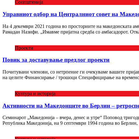
Соопштенија
Управниот одбор на Централниот совет на Макед
На 4 декември 2021 година во просториите на македонската ам
Рамадан Назифи. „Имавме пријатна средба со амбасадорот. Отк
Проекти
Повик за доставување предлог проекти
Почитувани членови, со нетрпение ги очекуваме вашите пријави
на целите Финансирање / трошоци Специфицирање на времен
Култура и историја
Активности на Македонците во Берлин – ретроспе
Cеминарот „Македонија – вчера, денес и утре“ Поповод тригоди
Република Македонија, на 9 септември 1994 година во Берлин