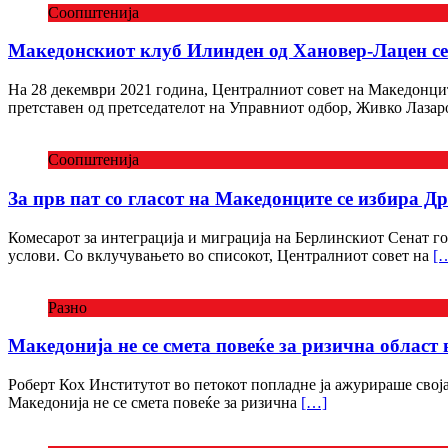
Соопштенија
Македонскиот клуб Илинден од Хановер-Лацен се
На 28 декември 2021 година, Централниот совет на Македонци
претставен од претседателот на Управниот одбор, Живко Лазар
Соопштенија
За прв пат со гласот на Македонците се избира Д
Комесарот за интеграција и миграција на Берлинскиот Сенат го
услови. Со вклучувањето во списокот, Централниот совет на
[
Разно
Македонија не се смета повеќе за ризична област 
Роберт Кох Институтот во петокот попладне ја ажурираше својат
Македонија не се смета повеќе за ризична
[…]