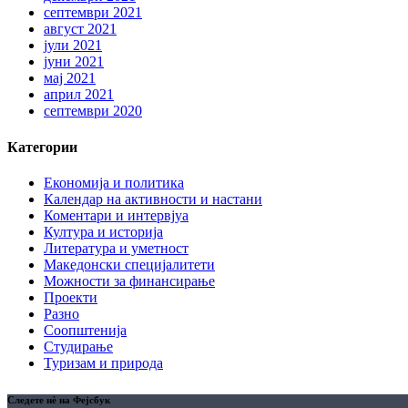
септември 2021
август 2021
јули 2021
јуни 2021
мај 2021
април 2021
септември 2020
Категории
Економија и политика
Календар на активности и настани
Коментари и интервјуа
Култура и историја
Литература и уметност
Македонски специјалитети
Можности за финансирање
Проекти
Разно
Соопштенија
Студирање
Туризам и природа
Следете нè на Фејсбук