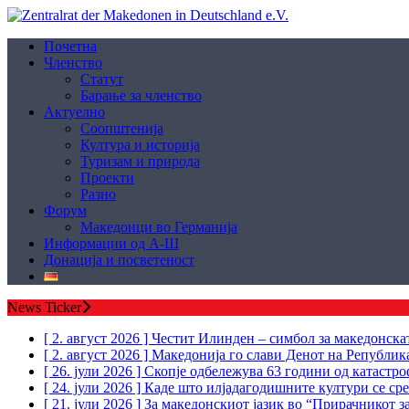
Почетна
Членство
Статут
Барање за членство
Aктуелно
Соопштенија
Култура и историја
Туризам и природа
Проекти
Разно
Форум
Македонци во Германија
Информации од А-Ш
Донација и посветеност
News Ticker
[ 2. август 2026 ]
Честит Илинден – симбол за македонскат
[ 2. август 2026 ]
Македонија го слави Денот на Републи
[ 26. јули 2026 ]
Скопје одбележува 63 години од катастр
[ 24. јули 2026 ]
Каде што илјадагодишните култури се ср
[ 21. јули 2026 ]
За македонскиот јазик во “Прирачникот з