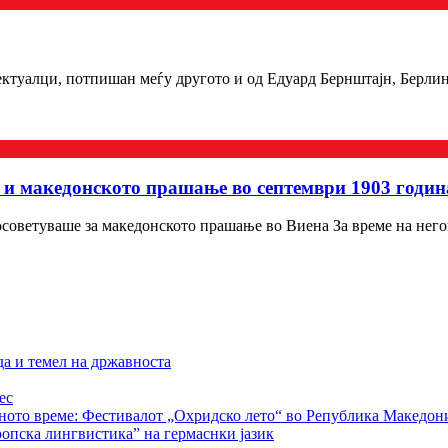
ектуалци, потпишан меѓу другото и од Едуард Бернштајн, Берли
и македонското прашање во септември 1903 годин
оветуваше за македонското прашање во Виена За време на неговат
да и темел на државноста
ес
рното време: Фестивалот „Охридско лето“ во Република Македон
ропска лингвистика” на гермаснки јазик