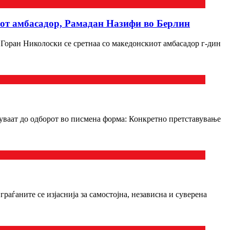
иот амбасадор, Рамадан Назифи во Берлин
 Горан Николоски се сретнаа со македонскиот амбасадор г-дин
вуваат до одборот во писмена форма: Конкретно претставување
аѓаните се изјаснија за самостојна, независна и суверена