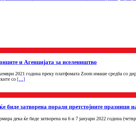
онците и Агенцијата за иселеништво
кември 2021 година преку платфомата Zoom имаше средба со ди
ските со
[…]
е биде затворена поради претстојните празници на
ира дека ќе биде затворена на 6 и 7 јануари 2022 година (четв