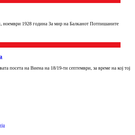
н, ноември 1928 година За мир на Балканот Потпишаните
а
а посета на Виена на 18/19-ти септември, за време на кој тој
ија