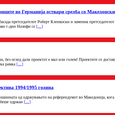
онците во Германија оствари средба со Македонск
басада претседателот Роберт Кленкоски и заменик претседателот
ако г-дин Назифи се
[…]
, без оглед дали проектот е мал или голем! Проектите се доста
ска рамка
[…]
ктива 1994/1995 година
шнината од одржувањето на референдумот во Македонија, кога гр
, беше одржан
[…]