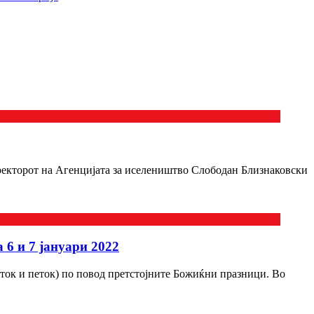
ректорот на Агенцијата за иселеништво Слободан Близнаковски
 6 и 7 јануари 2022
рток и петок) по повод претстојните Божиќни празници. Во