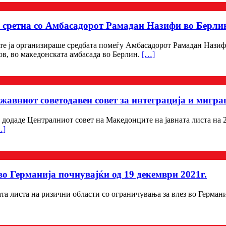
 сретна со Амбасадорот Рамадан Назифи во Берли
те ја организираше средбата помеѓу Амбасадорот Рамадан Нази
ов, во македонската амбасада во Берлин.
[…]
ржавниот советодавен совет за интеграција и мигра
 додаде Централниот совет на Македонците на јавната листа на 
…]
во Германија почнувајќи од 19 декември 2021г.
а листа на ризични области со ограничувања за влез во Германиј