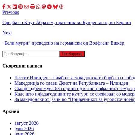
Previous
Средба со Кнут Абрахам, пратеник во Бундестагот, во Берлин
Next
“Бели мугри” преведено на германски од Волфганг Ешкер
Пребарувај
за:
Скорешни написи
Честит Илинден – симбол за македонската борба за слобо
Македонија го слави Денот на Републиката – Илинден
Скопје одбележува 63 години од катастрофалниот земјотр
Каде што илјадагодишните култури се среќаваат со моде
За македонскиот јазик во “Прирачникот за југоисточноев
Архиви
август 2026
јули 2026
јуни 2026