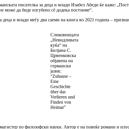
манската писателка за деца и млади Изабел Абеди ќе каже: „Пос
не може да биде изгубено сѐ додека постоиме“.
за деца и млади меѓу два саеми на книга во 2021 година – призн
Сликовницата
„Невидливата
куќа“ на
Билјана С.
Црвенковска
објавена на
германски
јазик:
“Zuhause –
Eine
Geschichte
über das
Verlieren und
Finden von
Heimat”
, магистер по филозофски науки. Автор е на повеќе романи и ил