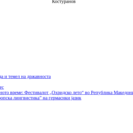
Костуранов
да и темел на државноста
ес
рното време: Фестивалот „Охридско лето“ во Република Македон
ропска лингвистика” на гермаснки јазик