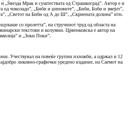
 и „Sвезда Мрак и суштествата од Страшкоград”. Автор е и
 од чоколадо”, „Биби и џиновите”, „Биби, Боби и змејот”,
а”, „Светот на Биби од А до Ш”, „Скриената долина” итн.
анцуваше со пролетта”, на стручниот труд од областа на
овинарски текстови и колумни. Црвенковска е автор на
фамилија” и „Зоки Поки”.
ини. Учествувал на повеќе групни изложби, а одржал и 12
 најдобро ликовно-графички уредено издание, на Саемот на