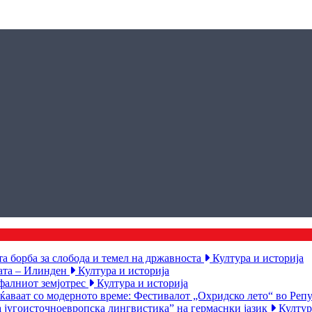
а борба за слобода и темел на државноста
Култура и историја
ката – Илинден
Култура и историја
офалниот земјотрес
Култура и историја
еќаваат со модерното време: Фестивалот „Охридско лето“ во Ре
а југоисточноевропска лингвистика” на гермаснки јазик
Култур