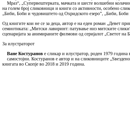
Мраз“, „Супервештерката, мачката и шесте волшебни колачињ
на голем број сликовници и книги со активности, особено слик
„Биби, Боби и чудовиштето од Охридското езеро”, „Биби, Боби 
Од книгите кои не се за деца, автор е на еден роман „Девет пр
семиотиката: „Митски лавиринт: патување низ митските слики“,
сценаријата за анимираните филмови од серијалот „Светот на Б
За илустраторот
Ване Костуранов
е сликар и илустратор, роден 1979 година
самостојни. Костуранов е автор и на сликовниците „Sвездено
книгата во Скопје во 2018 и 2019 година.