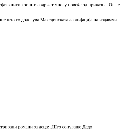
тојат книги коишто содржат многу повеќе од приказна. Ова е
ание што го доделува Македонската асоцијација на издавачи.
устрирани романи за деца: „Што сонуваше Дедо