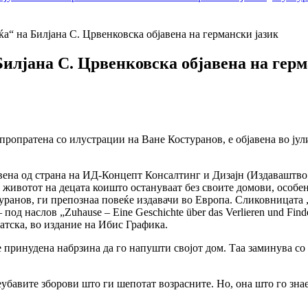
“ на Билјана С. Црвенковска објавена на германски јазик
илјана С. Црвенковска објавена на герм
ропратена со илустрации на Ване Костуранов, е објавена во јули
вена од страна на ИД-Концепт Консалтинг и Дизајн (Издаваштво 
 животот на децата коишто остануваат без своите домови, особен
уранов, ги препознаа повеќе издавачи во Европа. Сликовницата 
 под наслов „Zuhause – Eine Geschichte über das Verlieren und Fi
атска, во издание на Ибис Графика.
 е принудена набрзина да го напушти својот дом. Таа заминува с
убавите зборови што ги шепотат возрасните. Но, она што го знае 