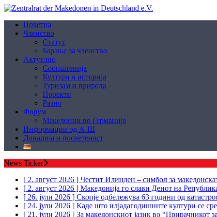
Почетна
Членство
Статут
Барање за членство
Aктуелно
Соопштенија
Култура и историја
Туризам и природа
Проекти
Разно
Форум
Македонци во Германија
Информации од А-Ш
Донација и посветеност
News Ticker
[ 2. август 2026 ]
Честит Илинден – симбол за македонскат
[ 2. август 2026 ]
Македонија го слави Денот на Републи
[ 26. јули 2026 ]
Скопје одбележува 63 години од катастр
[ 24. јули 2026 ]
Каде што илјадагодишните култури се ср
[ 21. јули 2026 ]
За македонскиот јазик во “Прирачникот з