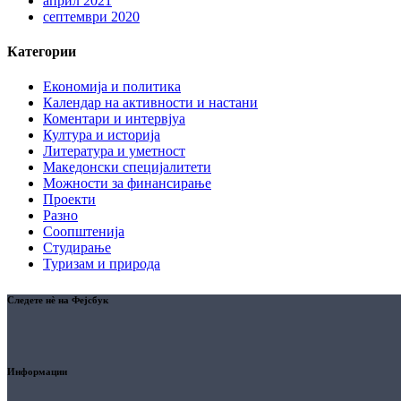
април 2021
септември 2020
Категории
Економија и политика
Календар на активности и настани
Коментари и интервјуа
Култура и историја
Литература и уметност
Македонски специјалитети
Можности за финансирање
Проекти
Разно
Соопштенија
Студирање
Туризам и природа
Следете нè на Фејсбук
Информации