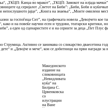
а“, „ТКЦП: Канџа во мракот”, „ТКЦП: Замокот на илјада мачки”
овниците од серијалот „Светот на Биби”: „Биби, Боби и куќичката
и непослушното јајце”, „Книга на знаења”, „Моите омилени мест
иказни за госпоѓица Сит”, на графичката новела „Девојчето кое т
 како и на повеќе научни есеи и трудови, театарски критики, н
иби”, а еден од сценаристите е и на сериите за деца „Пет Плус 
 во Струмица. Активно се занимава со сликарство дваесетина год
 дете“ и „Девојче и мече“, кои се добитници на први награди за
Македонското
издание на
сликовницата
„Невидливата
куќа“ на
Билјана С.
Црвенковска
сo
илустрации
на Ване