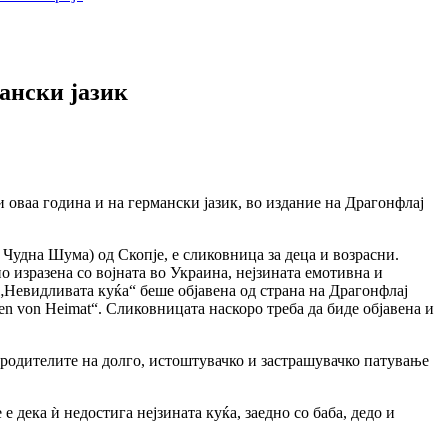
ански јазик
 оваа година и на германски јазик, во издание на Драгонфлај
Чудна Шума) од Скопје, е сликовница за деца и возрасни.
о изразена со војната во Украина, нејзината емотивна и
„Невидливата куќа“ беше објавена од страна на Драгонфлај
nden von Heimat“. Сликовницата наскоро треба да биде објавена и
о родителите на долго, истоштувачко и застрашувачко патување
е дека ѝ недостига нејзината куќа, заедно со баба, дедо и