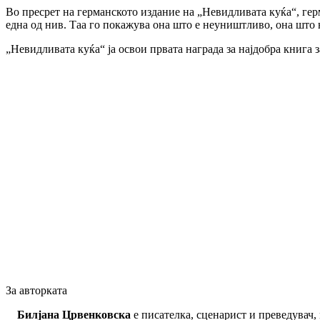
Во пресрет на германското издание на „Невидливата куќа“, гер
една од нив. Таа го покажува она што е неуништливо, она што 
„Невидливата куќа“ ја освои првата награда за најдобра книга 
За авторката
Билјана Црвенковска
е писателка, сценарист и преведувач