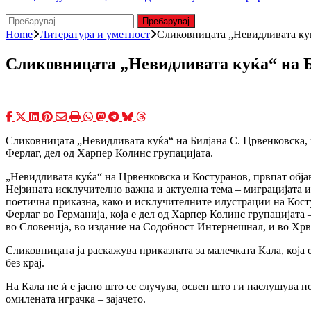
Пребарувај
за:
Home
Литература и уметност
Сликовницата „Невидливата куќа
Сликовницата „Невидливата куќа“ на Б
Сликовницата „Невидливата куќа“ на Билјана С. Црвенковска, п
Ферлаг, дел од Харпер Колинс групацијата.
„Невидливата куќа“ на Црвенковска и Костуранов, првпат обја
Нејзината исклучително важна и актуелна тема – миграцијата и
поетична приказна, како и исклучителните илустрации на Кост
Ферлаг во Германија, која е дел од Харпер Колинс групацијата –
во Словенија, во издание на Содобност Интернешнал, и во Хрв
Сликовницата ја раскажува приказната за малечката Кала, која
без крај.
На Кала не ѝ е јасно што се случува, освен што ги наслушува не
омилената играчка – зајачето.