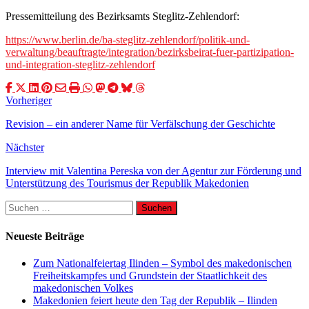
Pressemitteilung des Bezirksamts Steglitz-Zehlendorf:
https://www.berlin.de/ba-steglitz-zehlendorf/politik-und-
verwaltung/beauftragte/integration/bezirksbeirat-fuer-partizipation-
und-integration-steglitz-zehlendorf
Vorheriger
Revision – ein anderer Name für Verfälschung der Geschichte
Nächster
Interview mit Valentina Pereska von der Agentur zur Förderung und
Unterstützung des Tourismus der Republik Makedonien
Suchen
nach:
Neueste Beiträge
Zum Nationalfeiertag Ilinden – Symbol des makedonischen
Freiheitskampfes und Grundstein der Staatlichkeit des
makedonischen Volkes
Makedonien feiert heute den Tag der Republik – Ilinden