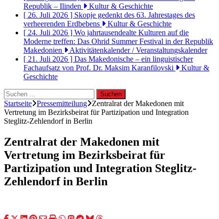
Republik – Ilinden
Kultur & Geschichte
[ 26. Juli 2026 ]
Skopje gedenkt des 63. Jahrestages des
verheerenden Erdbebens
Kultur & Geschichte
[ 24. Juli 2026 ]
Wo jahrtausendealte Kulturen auf die
Moderne treffen: Das Ohrid Summer Festival in der Republik
Makedonien
Aktivitätenkalender / Veranstaltungskalender
[ 21. Juli 2026 ]
Das Makedonische – ein linguistischer
Fachaufsatz von Prof. Dr. Maksim Karanfilovski
Kultur &
Geschichte
Suchen
nach:
Startseite
Pressemitteilung
Zentralrat der Makedonen mit
Vertretung im Bezirksbeirat für Partizipation und Integration
Steglitz-Zehlendorf in Berlin
Zentralrat der Makedonen mit
Vertretung im Bezirksbeirat für
Partizipation und Integration Steglitz-
Zehlendorf in Berlin