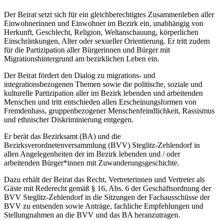
Der Beirat setzt sich für ein gleichberechtigtes Zusammenleben aller
Einwohnerinnen und Einwohner im Bezirk ein, unabhängig von
Herkunft, Geschlecht, Religion, Weltanschauung, körperlichen
Einschränkungen, Alter oder sexueller Orientierung. Er tritt zudem
für die Partizipation aller Bürgerinnen und Bürger mit
Migrationshintergrund am bezirklichen Leben ein.
Der Beirat fördert den Dialog zu migrations- und
integrationsbezogenen Themen sowie die politische, soziale und
kulturelle Partizipation aller im Bezirk lebenden und arbeitenden
Menschen und tritt entschieden allen Erscheinungsformen von
Fremdenhass, gruppenbezogener Menschenfeindlichkeit, Rassismus
und ethnischer Diskriminierung entgegen.
Er berät das Bezirksamt (BA) und die
Bezirksverordnetenversammlung (BVV) Steglitz-Zehlendorf in
allen Angelegenheiten der im Bezirk lebenden und / oder
arbeitenden Bürger*innen mit Zuwanderungsgeschichte.
Dazu erhält der Beirat das Recht, Vertreterinnen und Vertreter als
Gäste mit Rederecht gemäß § 16, Abs. 6 der Geschäftsordnung der
BVV Steglitz-Zehlendorf in die Sitzungen der Fachausschüsse der
BVV zu entsenden sowie Anträge, fachliche Empfehlungen und
Stellungnahmen an die BVV und das BA heranzutragen.