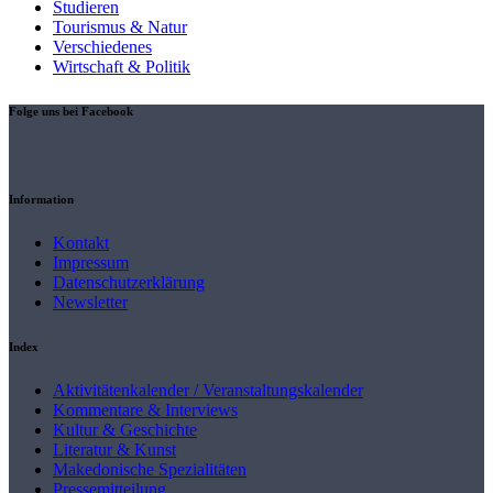
Studieren
Tourismus & Natur
Verschiedenes
Wirtschaft & Politik
Folge uns bei Facebook
Information
Kontakt
Impressum
Datenschutzerklärung
Newsletter
Index
Aktivitätenkalender / Veranstaltungskalender
Kommentare & Interviews
Kultur & Geschichte
Literatur & Kunst
Makedonische Spezialitäten
Pressemitteilung