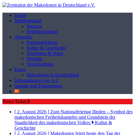
Home
Mitgliedschaft
Satzung
Beitrittsformular
Aktuelles
Pressemitteilung
Kultur & Geschichte
Tourismus & Natur
Projekte
Verschiedenes
Foren
Makedonen in Deutschland
Informationen von A-Z
Spende und Engagement
News Ticker
[ 2. August 2026 ]
Zum Nationalfeiertag Ilinden – Symbol des
makedonischen Freiheitskampfes und Grundstein der
Staatlichkeit des makedonischen Volkes
Kultur &
Geschichte
[ 2. August 2026 ]
Makedonien feiert heute den Tag der