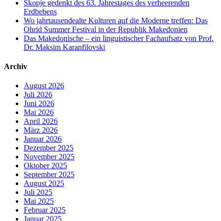
Skopje gedenkt des 63. Jahrestages des verheerenden
Erdbebens
Wo jahrtausendealte Kulturen auf die Moderne treffen: Das
Ohrid Summer Festival in der Republik Makedonien
Das Makedonische – ein linguistischer Fachaufsatz von Prof.
Dr. Maksim Karanfilovski
Archiv
August 2026
Juli 2026
Juni 2026
Mai 2026
April 2026
März 2026
Januar 2026
Dezember 2025
November 2025
Oktober 2025
September 2025
August 2025
Juli 2025
Mai 2025
Februar 2025
Januar 2025