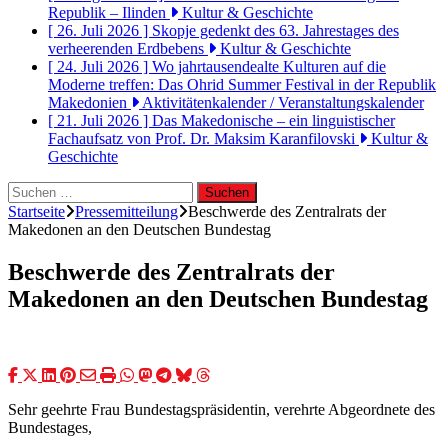
Republik – Ilinden
Kultur & Geschichte
[ 26. Juli 2026 ]
Skopje gedenkt des 63. Jahrestages des
verheerenden Erdbebens
Kultur & Geschichte
[ 24. Juli 2026 ]
Wo jahrtausendealte Kulturen auf die
Moderne treffen: Das Ohrid Summer Festival in der Republik
Makedonien
Aktivitätenkalender / Veranstaltungskalender
[ 21. Juli 2026 ]
Das Makedonische – ein linguistischer
Fachaufsatz von Prof. Dr. Maksim Karanfilovski
Kultur &
Geschichte
Suchen
nach:
Startseite
Pressemitteilung
Beschwerde des Zentralrats der
Makedonen an den Deutschen Bundestag
Beschwerde des Zentralrats der
Makedonen an den Deutschen Bundestag
Sehr geehrte Frau Bundestagspräsidentin, verehrte Abgeordnete des
Bundestages,