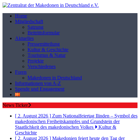
Home
Mitgliedschaft
Satzung
Beitrittsformular
Aktuelles
Pressemitteilung
Kultur & Geschichte
Tourismus & Natur
Projekte
Verschiedenes
Foren
Makedonen in Deutschland
Informationen von A-Z
Spende und Engagement
News Ticker
[ 2. August 2026 ]
Zum Nationalfeiertag Ilinden – Symbol des
makedonischen Freiheitskampfes und Grundstein der
Staatlichkeit des makedonischen Volkes
Kultur &
Geschichte
[ 2. August 2026 ]
Makedonien feiert heute den Tag der