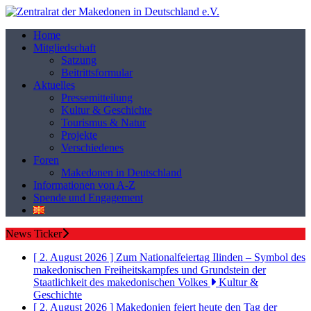
Home
Mitgliedschaft
Satzung
Beitrittsformular
Aktuelles
Pressemitteilung
Kultur & Geschichte
Tourismus & Natur
Projekte
Verschiedenes
Foren
Makedonen in Deutschland
Informationen von A-Z
Spende und Engagement
News Ticker
[ 2. August 2026 ]
Zum Nationalfeiertag Ilinden – Symbol des
makedonischen Freiheitskampfes und Grundstein der
Staatlichkeit des makedonischen Volkes
Kultur &
Geschichte
[ 2. August 2026 ]
Makedonien feiert heute den Tag der