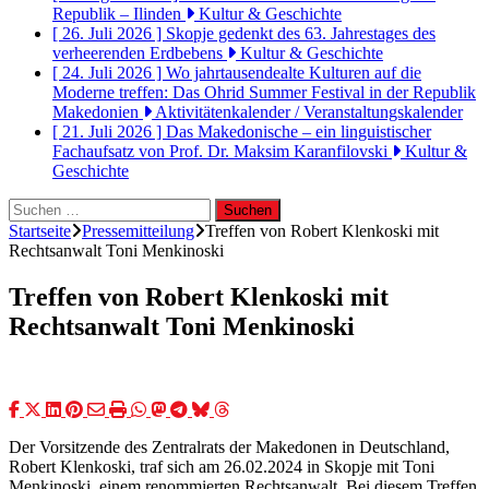
Republik – Ilinden
Kultur & Geschichte
[ 26. Juli 2026 ]
Skopje gedenkt des 63. Jahrestages des
verheerenden Erdbebens
Kultur & Geschichte
[ 24. Juli 2026 ]
Wo jahrtausendealte Kulturen auf die
Moderne treffen: Das Ohrid Summer Festival in der Republik
Makedonien
Aktivitätenkalender / Veranstaltungskalender
[ 21. Juli 2026 ]
Das Makedonische – ein linguistischer
Fachaufsatz von Prof. Dr. Maksim Karanfilovski
Kultur &
Geschichte
Suchen
nach:
Startseite
Pressemitteilung
Treffen von Robert Klenkoski mit
Rechtsanwalt Toni Menkinoski
Treffen von Robert Klenkoski mit
Rechtsanwalt Toni Menkinoski
Der Vorsitzende des Zentralrats der Makedonen in Deutschland,
Robert Klenkoski, traf sich am 26.02.2024 in Skopje mit Toni
Menkinoski, einem renommierten Rechtsanwalt. Bei diesem Treffen